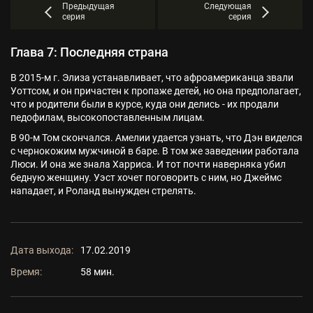
Предыдущая
Следующая
серия
серия
Глава 7: Последняя страна
В 2015-м г. Элиза устанавливает, что афроамериканца звали
Уоттсом, и он причастен к пропаже детей, но она предполагает,
что и родители были в курсе, куда они делись - их продали
педофилам, высокопоставленным лицам.
В 90-м Том скончался. Амелии удается узнать, что Дэн виделся
с чернокожим мужчиной в баре. В том же заведении работала
Люси. И она же знала Харриса. И тот почти наверняка убил
бедную женщину. Уэст хочет поговорить с ним, но Джеймс
нападает, и Роланд вынужден стрелять.
Дата выхода:
17.02.2019
Время:
58 мин.