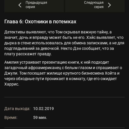
Предыдущая
Следующая
серия
серия
Глава 6: Охотники в потемках
Детективы выявляют, что Том скрывал важную тайну, а
значит, дочь и вправду может быть не его. Хэйс выявляет, что
дырка в стене использовалась для обмена записками, а не для
подглядываний за девочкой. Некто Дэн сообщает, что за
плату расскажет правду.
Амелия устраивает презентацию книги, к ней подходит
загадочный афроамериканец с белым глазом и спрашивает о
Джули. Том посещает жилище крупного бизнесмена Хойта и
через обходные пути проникает в комнату, где его ожидает
Харрис.
Дата выхода:
10.02.2019
Время:
59 мин.