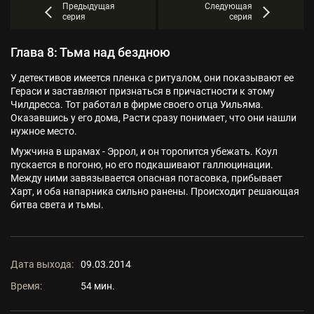
Предыдущая
Следующая
серия
серия
Глава 8: Тьма над бездною
У детективов имеется пленка с ритуалом, они показывают ее
Гераси и заставляют признаться в причастности к этому
Чилдресса. Тот работал в фирме своего отца Уильяма.
Оказавшись у его дома, Расти сразу понимает, что они нашли
нужное место.
Мужчина в шрамах - Эррол, и он торопится убежать. Коул
пускается в погоню, но его подкашивают галлюцинации.
Между ними завязывается опасная потасовка, прибывает
Харт, и оба напарника сильно ранены. Происходит решающая
битва света и тьмы.
Дата выхода:
09.03.2014
Время:
54 мин.