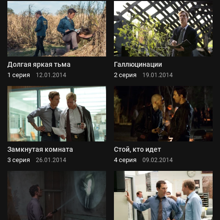
Долгая яркая тьма
Галлюцинации
1 серия
2 серия
12.01.2014
19.01.2014
Замкнутая комната
Стой, кто идет
3 серия
4 серия
26.01.2014
09.02.2014