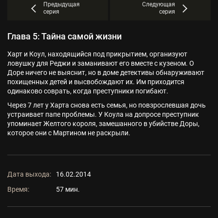
Предыдущая
Следующая
серия
серия
Глава 5: Тайна самой жизни
Харт и Коул, находящийся под прикрытием, организуют
ловушку для Реджи и заманивают его вместе с кузеном. О
Доре ничего не выяснит, но в доме детективы обнаруживают
похищенных детей и высвобождают их. Им приходится
одинаково соврать, когда преступники погибают.
Через 7 лет у Харта снова есть семья, но повзрослевшая дочь
устраивает папе проблемы. У Коула на допросе преступник
упоминает Желтого короля, замешанного в убийстве Доры,
которое они с Мартином не раскрыли.
Дата выхода:
16.02.2014
Время:
57 мин.