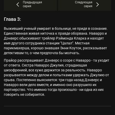
Предыдущая
Следующая
серия
серия
Глава 3:
Выживший ученый умирает в больнице, не придя в сознание.
Единственная живая ниточка к правде оборвана. Наварро и
Дэнверс обыскивают трейлер Рэймонда Кларка и находят
имя другого сотрудника станции "Цалал". Местная
парикмахерша, хорошо знавшая Энни Коуток, рассказывает
детективам то, о чем предпочла бы молчать.
Прайор расспрашивает Дэнверс о ссоре с Наварро - та уходит
от ответа. Сестра Наварро Джулия, страдающая
шизофренией, все хуже держится за реальность. Наварро
разрывается между делом и попытками удержать Джулию от
срыва. Постепенно выясняется: три года назад Дэнверс и
Наварро вели дело вместе, и именно оно разрушило их
партнерство. Что именно тогда произошло - ни одна из них
говорить не собирается.