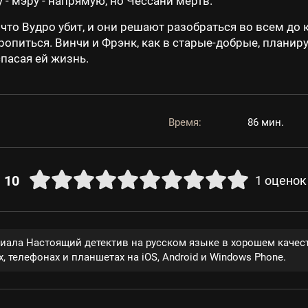
у - мэру - напрямую, но Чессани мертв.
что Вудро убит, и они решают разобраться во всем до 
ропиться. Винчи и Фрэнк, как в старые-добрые, планиру
пасая ей жизнь.
Время:
86 мин.
10
1
оценок
риала Настоящий детектив на русском языке в хорошем качес
, телефонах и планшетах на iOS, Android и Windows Phone.