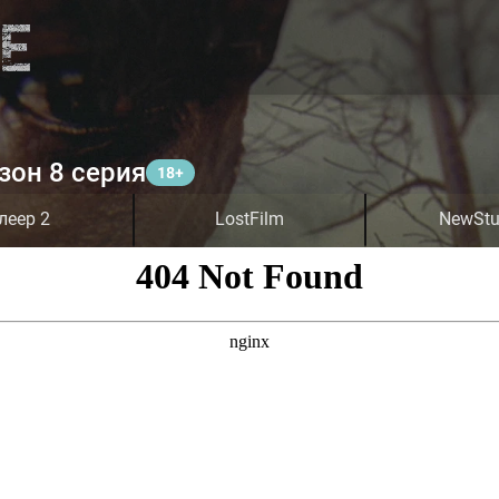
зон 8 серия
леер 2
LostFilm
NewStu