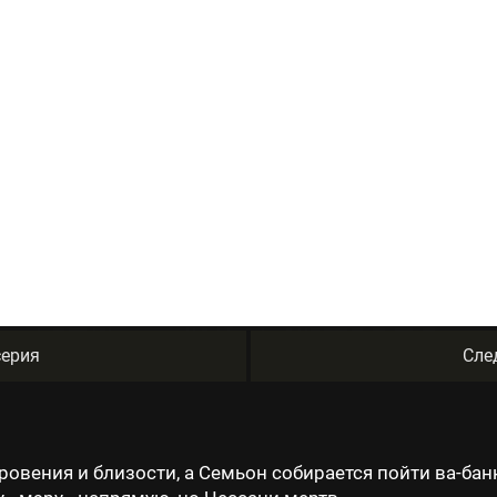
ерия
Сле
овения и близости, а Семьон собирается пойти ва-банк,